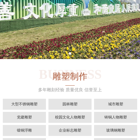
BUSINESS
雕塑制作
多年雕刻经验 质量优良 信誉至上
大型不锈钢雕塑
园林雕塑
城市雕塑
党建雕塑
校园文化人物雕塑
铸铜人物雕塑
锻铜浮雕
企业标志雕塑
玻璃钢雕塑